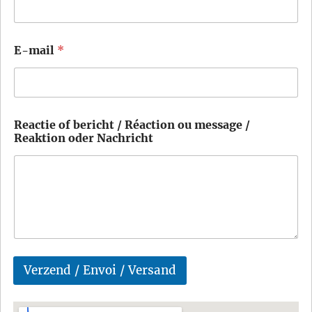
E-mail
*
o
Reactie of bericht / Réaction ou message /
u
Reaktion oder Nachricht
o
d
e
r
b
e
r
i
c
h
Verzend / Envoi / Versand
t