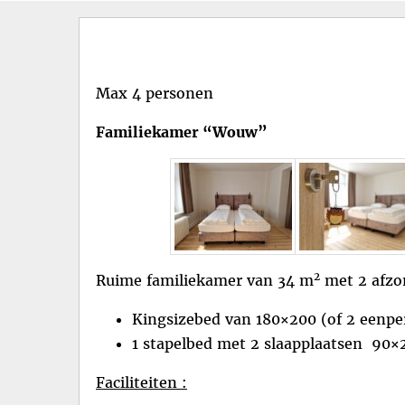
menu
Max 4 personen
Familiekamer “Wouw”
2
Ruime familiekamer van 34 m
met 2 afzo
Kingsizebed van 180×200 (of 2 eenp
1 stapelbed met 2 slaapplaatsen 90×2
Faciliteiten :