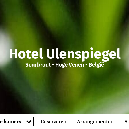
Hotel Ulenspiegel
Sourbrodt - Hoge Venen - België
expand
e kamers
Reserveren
Arrangementen
Ac
child