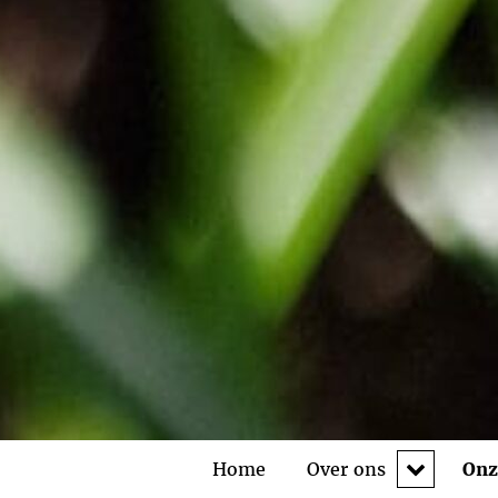
expand
Home
Over ons
Onz
child