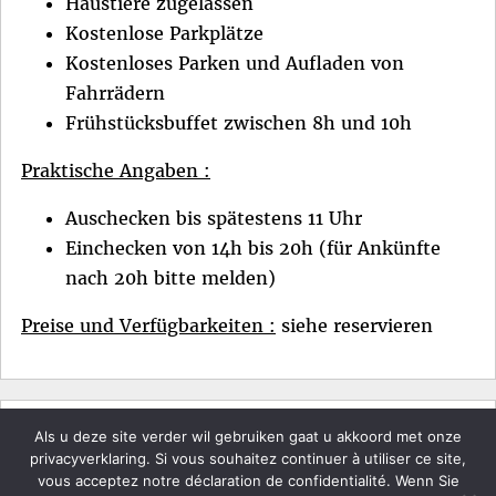
Haustiere zugelassen
Kostenlose Parkplätze
Kostenloses Parken und Aufladen von
Fahrrädern
Frühstücksbuffet zwischen 8h und 10h
Praktische Angaben :
Auschecken bis spätestens 11 Uhr
Einchecken von 14h bis 20h (für Ankünfte
nach 20h bitte melden)
Preise und Verfügbarkeiten :
siehe reservieren
Als u deze site verder wil gebruiken gaat u akkoord met onze
Hotel Ulenspiegel - Rue de la Station 46 - 4950 Sourbrodt
privacyverklaring. Si vous souhaitez continuer à utiliser ce site,
vous acceptez notre déclaration de confidentialité. Wenn Sie